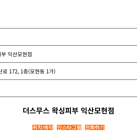
피부 익산모현점
로 172, 1층(모현동 1가)
더스무스 왁싱피부 익산모현점
위치/예약
인스타그램
전화하기