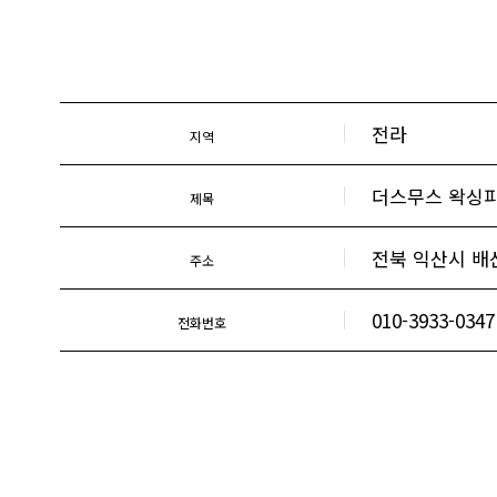
전라
지역
더스무스 왁싱
제목
전북 익산시 배산
주소
010-3933-0347
전화번호