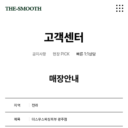
logo
고객센터
공지사항
현장 PICK
빠른 1:1상담
매장안내
지역
전라
제목
더스무스왁싱피부 광주점