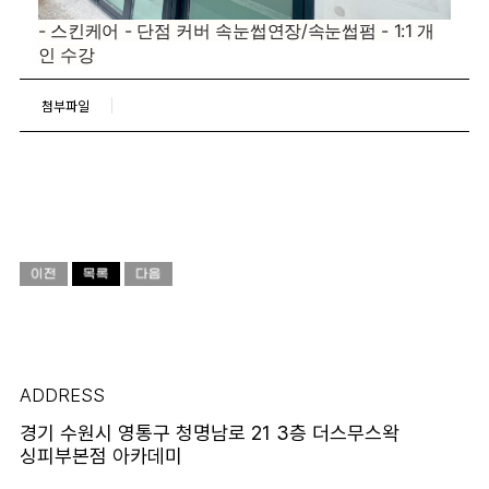
- 스킨케어 - 단점 커버 속눈썹연장/속눈썹펌 - 1:1 개
인 수강
첨부파일
ADDRESS
경기 수원시 영통구 청명남로 21 3층 더스무스왁
싱피부본점 아카데미