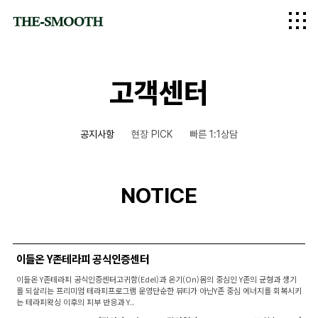
logo
고객센터
공지사항
현장 PICK
빠른 1:1상담
NOTICE
이들온 Y존테라피 공식인증센터
이들온 Y존테라피 공식인증센터고귀함(Edel)과 온기(On)몸의 중심인 Y존의 균형과 생기
를 되살리는 프리미엄 테라피프로그램 운영단순한 뷰티가 아닌Y존 중심 에너지를 회복시키
는 테라피왁싱 이후의 피부 반응과 Y..