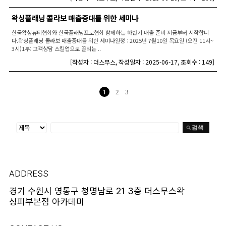
왁싱플래닝 콜라보 매출증대를 위한 세미나
한국왁싱뷰티협회와 한국플래닝프로협회 함께하는 하반기 매출 준비 지금부터 시작합니
다.왁싱플래닝 콜라보 매출증대를 위한 세미나일정 : 2025년 7월10일 목요일 (오전 11시~
3시)1부: 고객상담 스킬업으로 끌리는 ..
[
작성자 : 더스무스
,
작성일자 : 2025-06-17
,
조회수 : 149
]
1
2
3
ADDRESS
경기 수원시 영통구 청명남로 21 3층 더스무스왁
싱피부본점 아카데미