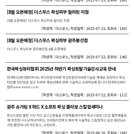
[8월 오픈예정] 더스무스 왁싱피부 필리핀 지점
[8월 오픈예정] 더스무스 왁싱피부 필리핀 지점
[
작성자 : 더스무스
,
작성일자 : 2025-07-22
,
조회수 : 160
]
[8월 오픈예정] 더스무스 왁싱피부 광주봉선점
더스무스 왁싱피부 광주봉선점 8월 오픈예정
[
작성자 : 더스무스
,
작성일자 : 2025-07-22
,
조회수 : 146
]
한국왁싱뷰티협회 2025년 하반기 왁싱토탈기술강사교육 안내
한국왁싱뷰티협회에서는 왁싱전문가라면 왁싱전문강사라면기술을 제대로 습득하고 왁싱
타입별 장단점을 알고 피부와 체모상태에 맞춰 시술하고 교육하도록 합니다.한국왁싱뷰티
협회www.kwba.co.kr
[
작성자 : 더스무스
,
작성일자 : 2025-07-22
,
조회수 : 112
]
광주 슈가링 X 하드 X 소프트 왁싱 콜라보 스킬업세미나
왁싱으로만 월천 이상 하고 싶으신분들을 위한매출바닥에서 왁싱으로만 1인샵 월천매출공
개!추천합니다.남자다리왁싱, 브라질리언왁싱 빠르게 시술하는 스킬업하고 싶은 원장님슈
가링 뿐만아니라 하드왁스, 소프트왁..
[
작성자 : 더스무스
,
작성일자 : 2025-06-20
,
조회수 : 166
]