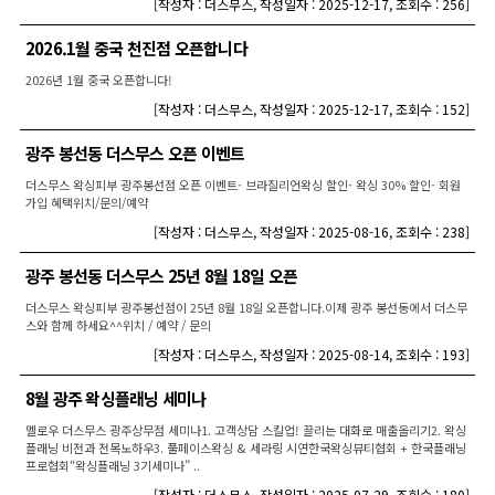
[
작성자 : 더스무스
,
작성일자 : 2025-12-17
,
조회수 : 256
]
2026.1월 중국 천진점 오픈합니다
2026년 1월 중국 오픈합니다!
[
작성자 : 더스무스
,
작성일자 : 2025-12-17
,
조회수 : 152
]
광주 봉선동 더스무스 오픈 이벤트
더스무스 왁싱피부 광주봉선점 오픈 이벤트- 브라질리언왁싱 할인- 왁싱 30% 할인- 회원
가입 혜택위치/문의/예약
[
작성자 : 더스무스
,
작성일자 : 2025-08-16
,
조회수 : 238
]
광주 봉선동 더스무스 25년 8월 18일 오픈
더스무스 왁싱피부 광주봉선점이 25년 8월 18일 오픈합니다.이제 광주 봉선동에서 더스무
스와 함께 하세요^^위치 / 예약 / 문의
[
작성자 : 더스무스
,
작성일자 : 2025-08-14
,
조회수 : 193
]
8월 광주 왁싱플래닝 세미나
멜로우 더스무스 광주상무점 세미나1. 고객상담 스킬업! 끌리는 대화로 매출올리기2. 왁싱
플래닝 비전과 전목노하우3. 풀페이스왁싱 & 세라링 시연한국왁싱뷰티협회 + 한국플래닝
프로협회“왁싱플래닝 3기세미나” ..
[
작성자 : 더스무스
,
작성일자 : 2025-07-29
,
조회수 : 180
]