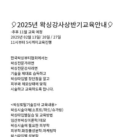
🎈2025년 왁싱강사상반기교육안내🎈
-추후 11월 교육 예정
2025년 02월 13일/ 20일 / 27일
11시부터 5시까지교육진행
한국왁싱뷰티협회에서는
왁싱전문가라면
왁싱전문강사라면
기술을 제대로 습득하고
왁싱타입별 장단점을 알고
피부와 체모상태에 맞춰
시술하고 교육하도록 합니다.
<왁싱토탈기술강사 교육내용>
왁싱시술이해(소프트/하드/슈가링)
왁싱타입별실습 및 교육방법
임산부왁싱이론학/데모
왁싱시술에 필요한 피부학
피부학.화장품성분학.마케팅학
왁스타입별 성분학