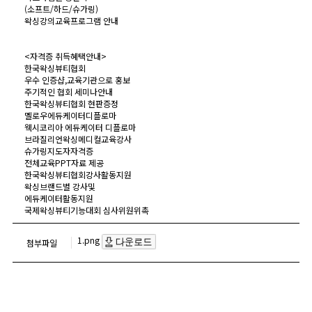
(소프트/하드/슈가링)
왁싱강의교육프로그램 안내
<자격증 취득혜택안내>
한국왁싱뷰티협회
우수 인증샵,교육기관으로 홍보
주기적인 협회 세미나안내
한국왁싱뷰티협회 현판증정
멜로우에듀케이터디플로마
웩시코리아 에듀케이터 디플로마
브라질리언왁싱메디컬교육강사
슈가링지도자자격증
전체교육PPT자료 제공
한국왁싱뷰티협회강사활동지원
왁싱브랜드별 강사및
에듀케이터활동지원
국제왁싱뷰티기능대회 심사위원위촉
1.png
첨부파일