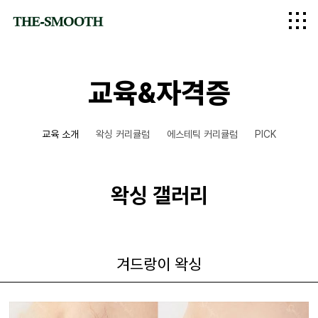
logo
교육&자격증
교육 소개
왁싱 커리큘럼
에스테틱 커리큘럼
PICK
왁싱 갤러리
겨드랑이 왁싱