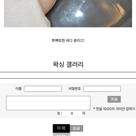
퍼팩트한 바디 관리🙆‍♀️
왁싱 갤러리
이름
비밀번호
* 한글 1000자 까지만 입력가
능 :
자